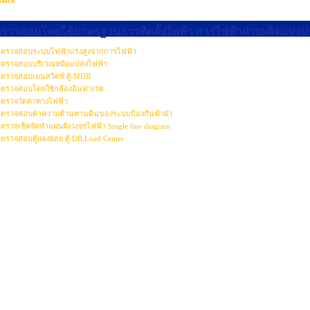
Back
ตรวจสอบโดยใช้มาตรฐานการติดตั้งไฟฟ้า การไฟฟ้าฝ่ายผลิตแห่ง
ตรวจสอบระบบไฟฟ้าแรงสูงจากการไฟฟ้า
ตรวจสอบบริเวณหม้อแปลงไฟฟ้า
ตรวจสอบเมนสวิตซ์ ตู้ MDB
ตรวจสอบโดยใช้กล้องอินฟาเรด
ตรวจวัดค่าทางไฟฟ้า
ตรวจสอบค่าความต้านทานดินของระบบป้องกันฟ้าฝ่า
ตรวจเช็คจัดทำแผนผังวงจรไฟฟ้า Single line diagram
ตรวจสอบตู้แผงย่อย ตู้ DB,Load Center