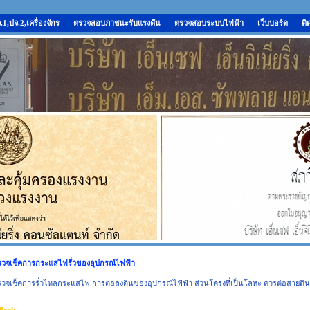
,ปจ.2,เครื่องจักร
ตรวจสอบภาชนะรับแรงดัน
ตรวจสอบระบบไฟฟ้า
เว็บบอร์ด
ติ
รวจเช็คการกระแสไฟรั่วของอุปกรณ์ไฟฟ้า
วจเช็คการรั่วไหลกระแสไฟ การต่อลงดินของอุปกรณ์ไฟ้ฟ้า ส่วนโครงที่เป็นโลหะ ควรต่อสายดิน เพ