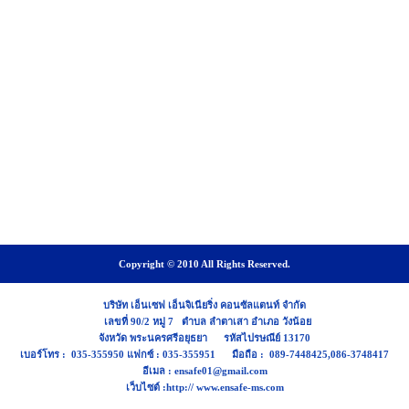
Copyright © 2010 All Rights Reserved.
บริษัท เอ็นเซฟ เอ็นจิเนียริ่ง คอนซัลแตนท์ จำกัด
เลขที่ 90/2 หมู่ 7 ตำบล ลำตาเสา อำเภอ วังน้อย
จังหวัด พระนครศรีอยุธยา รหัสไปรษณีย์ 13170
เบอร์โทร : 035-355950 แฟกซ์ : 035-355951 มือถือ : 089-7448425,086-3748417
อีเมล : ensafe01@gmail.com
เว็บไซต์ :http:// www.ensafe-ms.com