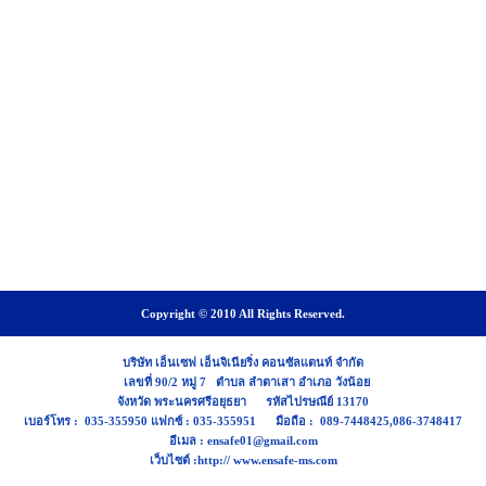
Copyright © 2010 All Rights Reserved.
บริษัท เอ็นเซฟ เอ็นจิเนียริ่ง คอนซัลแตนท์ จำกัด
เลขที่ 90/2 หมู่ 7 ตำบล ลำตาเสา อำเภอ วังน้อย
จังหวัด พระนครศรีอยุธยา รหัสไปรษณีย์ 13170
เบอร์โทร : 035-355950 แฟกซ์ : 035-355951 มือถือ : 089-7448425,086-3748417
อีเมล : ensafe01@gmail.com
เว็บไซต์ :http:// www.ensafe-ms.com